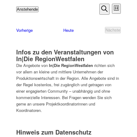
Veransta
Verans
Anstehende
Liste
Ansich
Suche
Datum
Suche
Naviga
wählen.
und
Veranstaltungen
Vorherige
Heute
Nächste
Ansichte
Veranstaltun
Navigati
Infos zu den Veranstaltungen von
In|Die RegionWestfalen
Die Angebote von
In|Die RegionWestfalen
richten sich
vor allem an kleine und mittlere Unternehmen der
Produktionswirtschaft in der Region. Alle Angebote sind in
der Regel kostenlos, frei zugänglich und getragen von
einer engagierten Community – unabhängig und ohne
kommerzielle Interessen. Bei Fragen wenden Sie sich
gerne an unsere Projektkoordinatorinnen und
Koordinatoren.
Hinweis zum Datenschutz