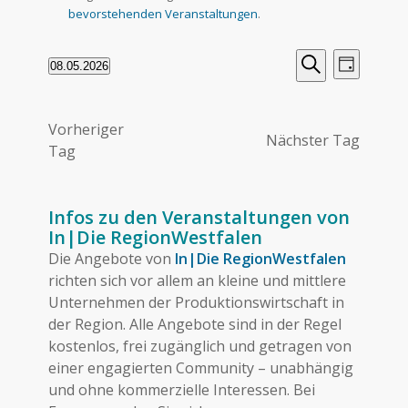
Hinweis
08.
bevorstehenden Veranstaltungen
.
Mai
Veransta
Verans
2026
08.05.2026
Tag
Ansich
Suche
Datum
Suche
Naviga
wählen.
und
Vorheriger
Ansichte
Nächster Tag
Tag
Navigati
Infos zu den Veranstaltungen von
In|Die RegionWestfalen
Die Angebote von
In|Die RegionWestfalen
richten sich vor allem an kleine und mittlere
Unternehmen der Produktionswirtschaft in
der Region. Alle Angebote sind in der Regel
kostenlos, frei zugänglich und getragen von
einer engagierten Community – unabhängig
und ohne kommerzielle Interessen. Bei