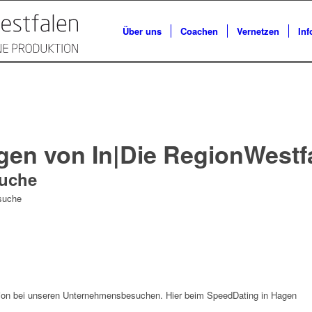
Über uns
Coachen
Vernetzen
Inf
gen von In|Die RegionWestf
uche
suche
n