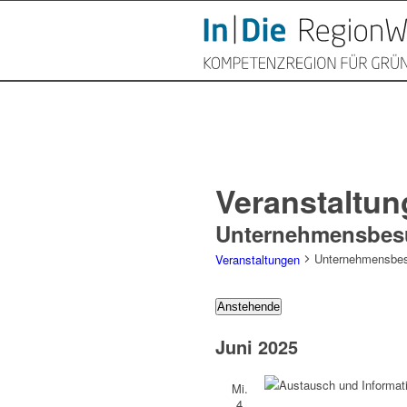
Veranstaltun
Unternehmensbes
Unternehmensbe
Veranstaltungen
Veranstaltunge
Anstehende
Datum
Juni 2025
wählen.
Mi.
4