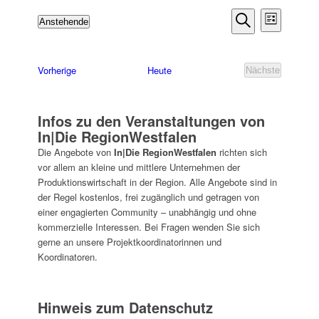
Veransta
Verans
Anstehende
Liste
Ansich
Suche
Datum
Suche
Naviga
wählen.
und
Veranstaltungen
Vorherige
Heute
Nächste
Ansichte
Veranstaltun
Navigati
Infos zu den Veranstaltungen von
In|Die RegionWestfalen
Die Angebote von
In|Die RegionWestfalen
richten sich
vor allem an kleine und mittlere Unternehmen der
Produktionswirtschaft in der Region. Alle Angebote sind in
der Regel kostenlos, frei zugänglich und getragen von
einer engagierten Community – unabhängig und ohne
kommerzielle Interessen. Bei Fragen wenden Sie sich
gerne an unsere Projektkoordinatorinnen und
Koordinatoren.
Hinweis zum Datenschutz