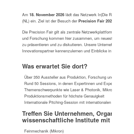
Am
18. November 2026
lädt das Netzwerk In|Die RegionWestfal
(NL) ein. Ziel ist der Besuch der
Precision Fair 2026
, einer der
Die Precision Fair gilt als zentrale Netzwerkplattform der Highte
und Forschung kommen hier zusammen, um neueste Entwicklunge
zu präsentieren und zu diskutieren. Unsere Unternehmerreise bi
Innovationspartner kennenzulernen und Einblicke in aktuelle Tr
Was erwartet Sie dort?
Über 350 Aussteller aus Produktion, Forschung und Entwicklun
Rund 50 Sessions, in denen Expertinnen und Experten neueste
Themenschwerpunkte wie Laser & Photonik, Mikrotechnologie 
Produktionsmethoden für höchste Genauigkeit
Internationale Pitching-Session mit internationalen Teilnehmer
Treffen Sie Unternehmen, Organisatio
wissenschaftliche Institute mit den S
Feinmechanik (Mikron)