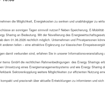
rnehmen die Möglichkeit, Energiekosten zu senken und unabhängiger zu wirts
chüsse an sonnigen Tagen sinnvoll nutzen? Neben Speicherung, E-Mobilität
ergy Sharing an Bedeutung. Mit der Novellierung des Energiewirtschaftsges
 ab dem 01.06.2026 rechtlich möglich. Unternehmen und Privatpersonen könn
it anderen teilen – eine attraktive Ergänzung zur klassischen Einspeisevergü
n damit verbunden sind, erfahren Sie in unserer Informationsveranstaltung 
r items GmbH die rechtlichen Rahmenbedingungen des Energy Sharings erläu
en Umsetzung eines Energiemanagementsystems und wie Energy Sharing dar
Werkbank Sektorenkopplung weitere Möglichkeiten zur effizienten Nutzung ern
h kompakt und praxisnah über aktuelle Entwicklungen zu informieren und sich