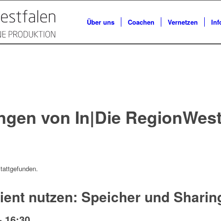
Über uns
Coachen
Vernetzen
Inf
ngen von In|Die RegionWest
stattgefunden.
zient nutzen: Speicher und Sharin
-
16:30