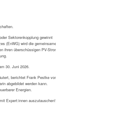
chaften.
 oder Sektorenkopplung gewinnt
etzes (EnWG) wird die gemeinsame
en ihren überschüssigen PV-Strom
tung.
am 30. Juni 2026.
tert, berichtet Frank Pestke von
in abgebildet werden kann.
euerbarer Energien.
 mit Expert:innen auszutauschen!